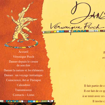
Accueil
I
Véronique Pioch
et
Danser depuis le centre
de son être
Danser la nature et les éléments
Danser : un voyage initiatique
Conscience, Art et Thérapie
Calendrier
Il fait partie d
Transmission
Il est fait de ce
Contacts – Liens
à se tenir avec c
Il invite 