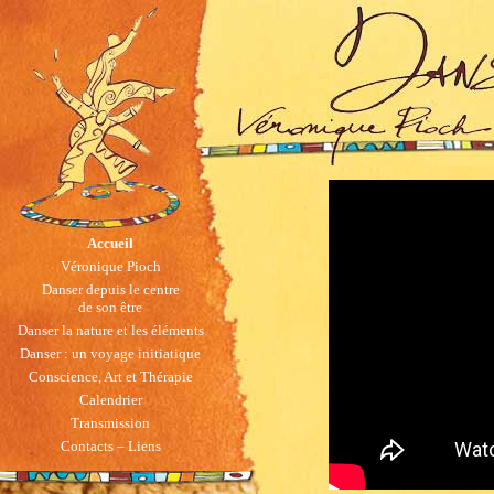
Accueil
Véronique Pioch
Danser depuis le centre
de son être
Danser la nature et les éléments
Danser : un voyage initiatique
Conscience, Art et Thérapie
Calendrier
Transmission
Contacts – Liens