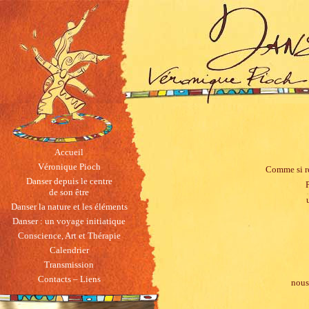
Accueil
Véronique Pioch
Comme si re
Danser depuis le centre
de son être
Danser la nature et les éléments
Danser : un voyage initiatique
Conscience, Art et Thérapie
Calendrier
Transmission
Contacts – Liens
nous